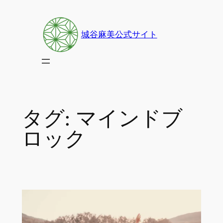
内
容
城谷麻美公式サイト
を
ス
キ
ッ
プ
タグ:
マインドブ
ロック