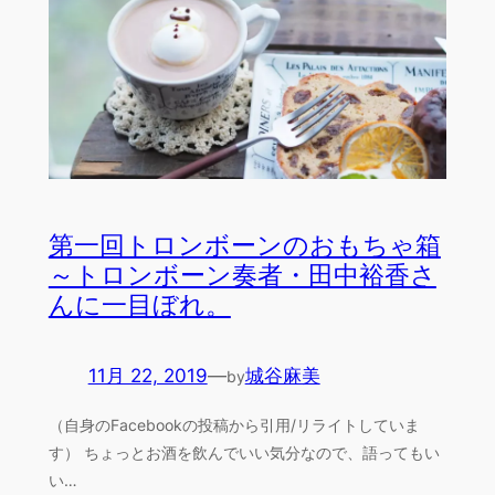
第一回トロンボーンのおもちゃ箱
～トロンボーン奏者・田中裕香さ
んに一目ぼれ。
11月 22, 2019
—
城谷麻美
by
（自身のFacebookの投稿から引用/リライトしていま
す） ちょっとお酒を飲んでいい気分なので、語ってもい
い…