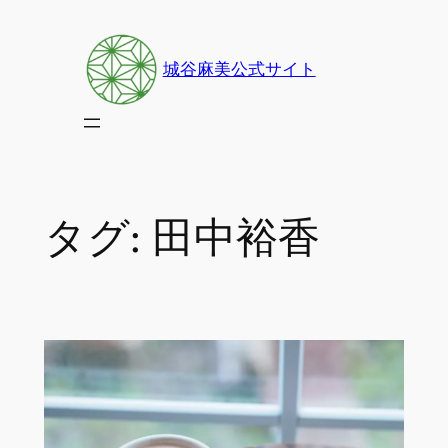
内
容
城谷麻美公式サイト
を
ス
キ
ッ
プ
タグ:
田中裕香