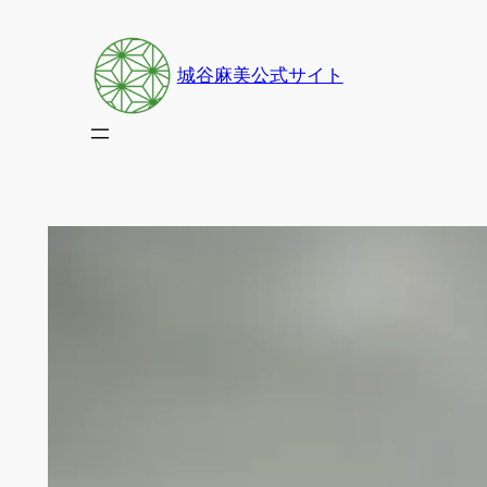
内
容
城谷麻美公式サイト
を
ス
キ
ッ
プ