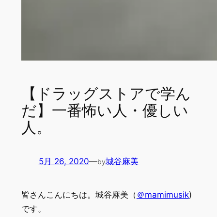
【ドラッグストアで学ん
だ】一番怖い人・優しい
人。
5月 26, 2020
—
城谷麻美
by
皆さんこんにちは。城谷麻美（
＠mamimusik
)
です。