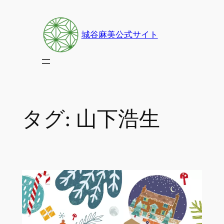
内
容
城谷麻美公式サイト
を
ス
キ
ッ
プ
タグ:
山下浩生