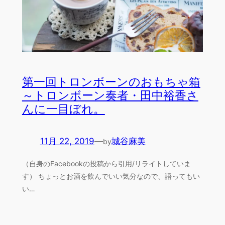
第一回トロンボーンのおもちゃ箱
～トロンボーン奏者・田中裕香さ
んに一目ぼれ。
11月 22, 2019
—
城谷麻美
by
（自身のFacebookの投稿から引用/リライトしていま
す） ちょっとお酒を飲んでいい気分なので、語ってもい
い…