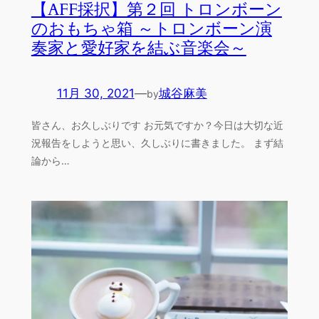
【AFF採択】第２回 トロンボーン
のおもちゃ箱 ～トロンボーン演
奏家と愛好家を結ぶ音楽会～
11月 30, 2021
—
城谷麻美
by
皆さん、お久しぶりです お元気ですか？今日は大切な近
況報告をしようと思い、久しぶりに書きました。 まず結
論から…