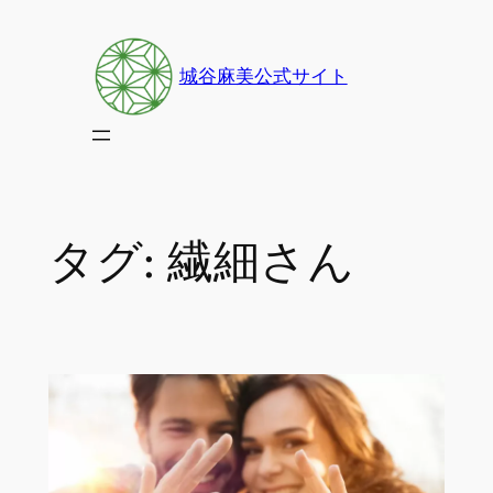
内
容
城谷麻美公式サイト
を
ス
キ
ッ
プ
タグ:
繊細さん