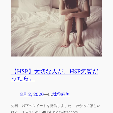
【HSP】大切な人が、HSP気質だ
ったら。
8月 2, 2020
—
城谷麻美
by
先日、以下のツイートを発信しました。 わかってほしい
けど、１人でいたい#HSP pic.twitter.com…