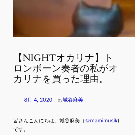
【NIGHTオカリナ】ト
ロンボーン奏者の私がオ
カリナを買った理由。
8月 4, 2020
—
城谷麻美
by
皆さんこんにちは。城谷麻美（
＠mamimusik
)
です。