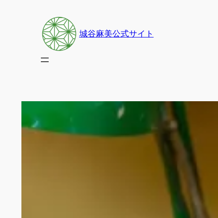
内
容
城谷麻美公式サイト
を
ス
キ
ッ
プ